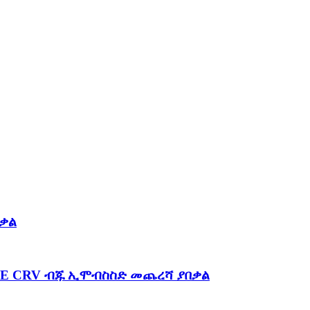
ቃል
ISE CRV ብጁ ኢሞብስስድ መጨረሻ ያበቃል