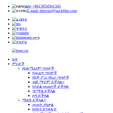
ስልክ፡ +8613054501345
E-mail: director@packfine.com
ቤት
ምርቶች
የአሉሚኒየም ጣሳዎች
የመጠጥ ጣሳዎች
የእጅ ሥራ የቢራ ጣሳዎች
ብጁ ማተም ይችላል።
የኃይል መጠጦች ይችላሉ
ጭማቂ ይችላል
ሶዳ ይችላል
ማለቅ ይችላል።
መጠጥ ያበቃል
ክዳኑን ይንቀሉት