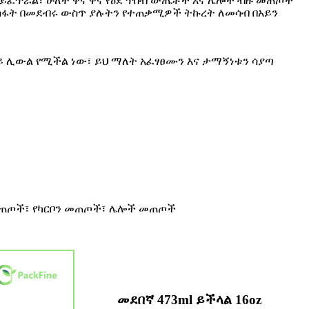
ፋት ይፈጥራል፣ ሁለት ዋና ዋና የዕደ ጥበብ ውጤቶች እና ሌሎች ብዙ መጠጦች
 ስፋት በመደብሩ ውስጥ ያሉትን የተጠቃሚዎች ትኩረት ለመሳብ በአይን
ላይ ሊውል የሚችል ነው፣ ይህ ማለት አፈፃፀሙን እና ታማኝነቱን ሳያጣ
ጂ መጠጦች፣ የካርቦን መጠጦች፣ ሌሎች መጠጦች
መደበኛ 473ml ይችላል 16oz