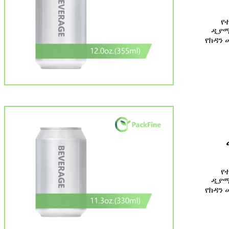
የ
ዲያሜ
የክዳን 
የ
ዲያሜ
የክዳን 