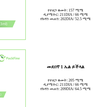
የተዘጋ ቁመት: 157 ሚሜ
ዲያሜትር: 211DIA / 66 ሚሜ
የክዳን መጠን: 202DIA/ 52.5 ሚሜ
መደበኛ 1 ኤል ይችላል
የተዘጋ ቁመት: 205 ሚሜ
ዲያሜትር: 211DIA / 66 ሚሜ
የክዳን መጠን: 209DIA/ 64.5 ሚሜ