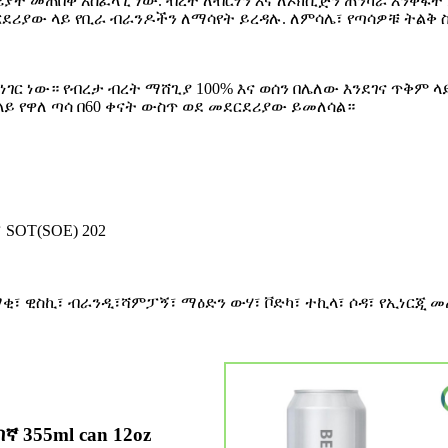
ባህሪያት መጠበቅ አስፈላጊ ነው. ብረት ለብርሃን እና ለኦክሲጅን ጠንካራ እንቅ
ደሪያው ላይ የቢራ ብራንዶችን ለማሳየት ይረዳሉ. ለምሳሌ፣ የጣሳዎቹ ትልቅ
ገር ነው። የብረታ ብረት ማሸጊያ 100% እና ወሰን በሌለው እንደገና ጥቅም 
ላይ የዋለ ጣሳ በ60 ቀናት ውስጥ ወደ መደርደሪያው ይመለሳል።
፣ SOT(SOE) 202
ጭማቂ፣ ዊስኪ፣ ብራንዲ፣ሻምፓኝ፣ ማዕድን ውሃ፣ ቮድካ፣ ተኪላ፣ ሶዳ፣ የኢነር
ኛ 355ml can 12oz