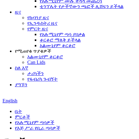
የአሉሚኒየም ሙሉ ቀዳዳ መጨረሻ
ቲንፕሌት የታችኛውን ጫፎች ሊሸፍን ይችላል
ዜና
የኩባንያ ዜና
የኢንዱስትሪ ዜና
የምርት ዜና
የአሉሚኒየም ጣሳ ያበቃል
ቆርቆሮ ማለቅ ይችላል
አልሙኒየም ቆርቆሮ
የሚጠየቁ ጥያቄዎች
አልሙኒየም ቆርቆሮ
Can Lids
ስለ እኛ
ታሪካችን
የፋብሪካ ጉብኝት
ያግኙን
English
ቤት
ምርቶች
የአሉሚኒየም ጣሳዎች
የእጅ ሥራ የቢራ ጣሳዎች