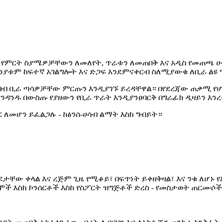
ይ የምርት ስያሜዎቻቸውን ለመለየት, ጥራቱን ለመጠበቅ እና አዲስ የመጠጫ ሁ
ንያቱም ከፍተኛ አገልግሎት እና ድጋፍ እንደምናቀርብ ስለሚያውቁ ለቢራ ል
በብ ቢራ ጣሳዎቻቸው ምርጡን እንዲያገኙ ይረዳቸዋል። በየደረጃው ጠቃሚ የሆ
ያንዳንዱ በውስጡ የያዘውን የቢራ ጥራት እንዲያንፀባርቅ በግራፊክ ዲዛይን እንረ
ር ለመሆን ይፈልጋሉ - ከፅንሰ-ሀሳብ ልማት እስከ ግብይት።
ው ቀላል እና ረጅም ጊዜ የሚቆይ፣ በፍጥነት ይቀዘቅዛል፣ እና ንቁ ለሆኑ የአ
የሞች እስከ ኮንሰርቶች እስከ የስፖርት ዝግጅቶች ድረስ - የመስታወት ጠር