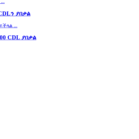
CDLን ያበቃል
00 CDL ያበቃል