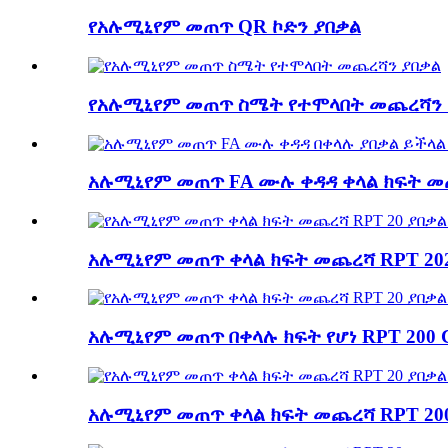
የአሉሚኒየም መጠጥ QR ኮድን ያበቃል
የአሉሚኒየም መጠጥ ስሜት የተሞላበት መጨረሻን 
አሉሚኒየም መጠጥ FA ሙሉ ቀዳዳ ቀላል ክፍት መጨረ
አሉሚኒየም መጠጥ ቀላል ክፍት መጨረሻ RPT 202
አሉሚኒየም መጠጥ በቀላሉ ክፍት የሆነ RPT 200 
አሉሚኒየም መጠጥ ቀላል ክፍት መጨረሻ RPT 200