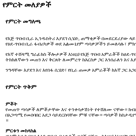
የምርት መለያዎች
የምርት መግለጫ
የእጅ ጥበብ ቢራ ኢንዱስትሪ እያደገ ሲሄድ, ጠማቂዎች በመደርደሪያው ላ
የዕደ-ጥበብ ቢራ ፋብሪካዎች ወደ አልሙኒየም ጣሳዎቻችን ይመለሳሉ፣ ምክ
የእኛ ተሸላሚ ግራፊክስ ችሎታዎች እነዚህ የእጅ ጥበብ አምራቾች ከዕደ-ጥ
ትክክለኛውን መጠን እና ቅርጸት ለመምረጥ ከእርስዎ ጋር እንሰራለን እና እ
ንግዳቸው እያደገ እና እየሰፋ ሲሄድ፣ የቢራ ጠመቃ አምራቾች ከእኛ ጋር አጋ
የምርት ጥቅም
ምቾት
የመጠጥ ጣሳዎች ለምቾታቸው እና ተንቀሳቃሽነት የተሸለሙ ናቸው። ክብደታቸ
በአጋጣሚ የመሰባበር አደጋ ሳይደርስባቸው ምቹ ናቸው። ጣሳዎች ከስታዲ
።
ምርቱን መከላከል