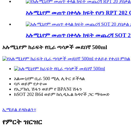
አሉሚኒየም መጠጥ በቀላሉ ክፍት የሆነ RPT 202 
አሉሚኒየም መጠጥ በቀላሉ ክፍት መጨረሻ SOT 2
አሉሚኒየም ክራፍት የቢራ ጣሳዎች መደበኛ 500ml
አልሙኒየም ቢራ 500 ሚሊ ሊትር ይችላል
ባዶ ወይም የታተመ
የኢፖክሲ ሽፋን ወይም የ BPANI ሽፋን
ከSOT 202 B64 ወይም ከሲዲኤል ክዳኖች ጋር ማዛመድ
ኢሜይል ይላኩልን።
የምርት ዝርዝር