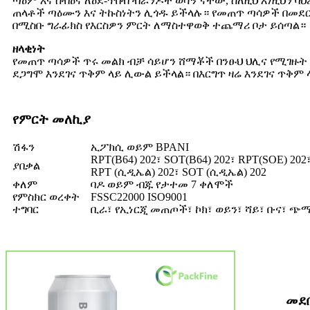
ጣዕም እና ስብዕና ለዕደ-ጥበብ ብራንዶች ወሳኝ ናቸው, ስለዚህ እነዚህን 
ጠላቶች ጣዕሙን እና ትኩስነትን ሊጎዱ ይችላሉ። የመጠጥ ጣሳዎች በመደር
በሚስቡ ግራፊክስ የእርስዎን ምርት ለማስተዋወቅ ተጨማሪ ቦታ ይሰጣል።
ዘላቂነት
የመጠጥ ጣሳዎች ጥሩ መልክ ብቻ ሳይሆን ሸማቾች በንፁህ ህሊና የሚገዙት ነ
ደጋግሞ እንደገና ጥቅም ላይ ሊውል ይችላል። በእርግጥ ዛሬ እንደገና ጥቅም 
የምርት መለኪያ
ሽፋን
ኢፖክሲ ወይም BPANI
RPT(B64) 202፣ SOT(B64) 202፣ RPT(SOE) 202
ያበቃል
RPT (ሲዲኤል) 202፣ SOT (ሲዲኤል) 202
ቀለም
ባዶ ወይም ብጁ የታተመ 7 ቀለሞች
የምስክር ወረቀት
FSSC22000 ISO9001
ተግባር
ቢራ፣ የኢነርጂ መጠጦች፣ ኮክ፣ ወይን፣ ሻይ፣ ቡና፣ 
መደበ