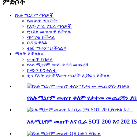
ምድቦች
የአሉሚኒየም ጣሳዎች
የመጠጥ ጣሳዎች
የእጅ ሥራ የቢራ ጣሳዎች
የኃይል መጠጦች ይችላሉ
ጭማቂ ይችላል
ሶዳ ይችላል
ብጁ ማተም ይችላል።
ማለቅ ይችላል።
መጠጥ ያበቃል
የአሉሚኒየም ሙሉ ቀዳዳ መጨረሻ
ክዳኑን ይንቀሉት
ቲንፕሌት የታችኛውን ጫፎች ሊሸፍን ይችላል
የአሉሚኒየም መጠጥ ቀለም የታተመ መጨረሻን ያበ
አሉሚኒየም መጠጥ እና ቢራ SOT 200 እና 202 