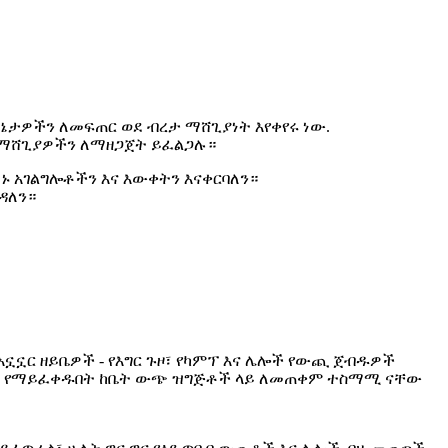
ኔታዎችን ለመፍጠር ወደ ብረታ ማሸጊያነት እየቀየሩ ነው.
ዩ ማሸጊያዎችን ለማዘጋጀት ይፈልጋሉ።
ኑ አገልግሎቶችን እና እውቀትን እናቀርባለን።
ዳለን።
ኗኗር ዘይቤዎች - የእግር ጉዞ፣ የካምፕ እና ሌሎች የውጪ ጀብዱዎች
ሙሶች የማይፈቀዱበት ከቤት ውጭ ዝግጅቶች ላይ ለመጠቀም ተስማሚ ናቸው